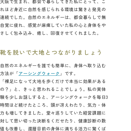
大阪で生まれ、都会で暮らしてきた私にとって、こ
れほど身近に自然を感じられる環境は驚きと発見の
連続でした。自然のエネルギーは、都会暮らしで無
自覚に疲れ、感覚が麻痺していた私の心と身体をや
さしく包み込み、癒し、回復させてくれました。
靴を脱いで大地とつながりましょう
自然のエネルギーを誰でも簡単に、身体へ取り込む
方法が「
アーシングウォーク
」です。
「裸足になって大地を歩くだけで本当に効果がある
の？」と、きっと思われることでしょう。私の実体
験を少しお話しすると、アーシングウォークを毎日3
時間ほど続けたところ、頭が冴えわたり、気力・体
力も増してきました。堂々巡りしていた経営課題に
対して思い切った決断をくだせたり、健康診断の数
値も改善し、還暦目前の身体に満ちる活力に驚くば